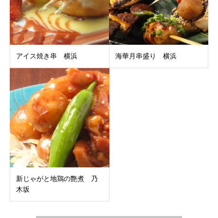
アイス焼き串 横浜
海華月串盛り 横浜
新じゃがと地鶏の艶煮 乃
木坂