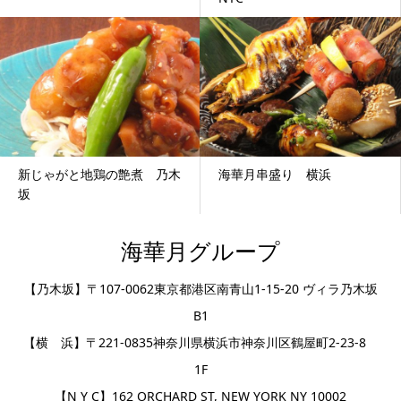
新じゃがと地鶏の艶煮 乃木
海華月串盛り 横浜
坂
海華月グループ
【乃木坂】〒107-0062東京都港区南青山1-15-20 ヴィラ乃木坂
B1
【横 浜】〒221-0835神奈川県横浜市神奈川区鶴屋町2-23-8
1F
【N Y C】162 ORCHARD ST, NEW YORK NY 10002